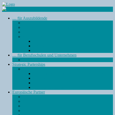
… für Auszubildende
EU-Förderung
Bewerbung für ein Praktikum im Ausland
Teilnahmevoraussetzungen
Reisevorbereitung
Reisedokumente
Versicherungen
Reise buchen
… für Berufsschulen und Unternehmen
Auslandspraktikum für Auszubildende
Strategic Parterships
GNSN – Growing New Sustainable Networks
Management of schools or VET institutions
Teacher / Educational staff
Vocational students
Hosting companies
Europäische Partner
Irland
Malta
Polen
Spanien